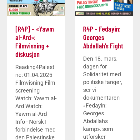
[R4P] – «Yawm
R4P – Fedayin:
al-Ard»:
Georges
Filmvisning +
Abdallah’s Fight
diskusjon
Den 18. mars,
dagen for
Reading4Palesti
Solidaritet med
ne: 01.04.2025
politiske fanger,
Filmvisning Film
ser vi
screening
dokumentaren
Watch: Yawm al-
«Fedayin:
Ard Watch:
Georges
Yawm al-Ard
Abdallahs
Info - Norsk I
kamp», som
forbindelse med
utforsker
den Palestinske