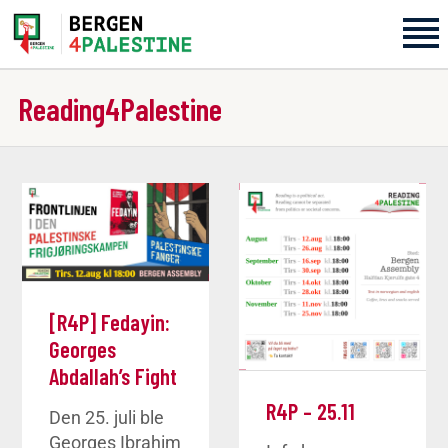
Reading4Palestine
Home
Aktiviteter
Bli med på laget!
Om oss
[R4P] Fedayin:
Kontakt oss
Georges
Abdallah’s Fight
R4P – 25.11
Den 25. juli ble
Georges Ibrahim