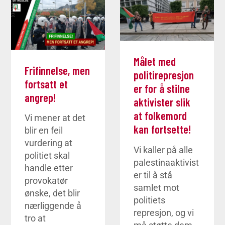
Målet med
Frifinnelse, men
politirepresjon
fortsatt et
er for å stilne
angrep!
aktivister slik
at folkemord
Vi mener at det
kan fortsette!
blir en feil
vurdering at
Vi kaller på alle
politiet skal
palestinaaktivist
handle etter
er til å stå
provokatør
samlet mot
ønske, det blir
politiets
nærliggende å
represjon, og vi
tro at