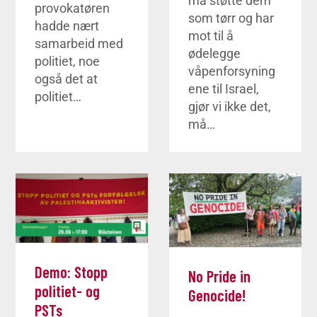
må støtte dem
provokatøren
som tørr og har
hadde nært
mot til å
samarbeid med
ødelegge
politiet, noe
våpenforsyning
også det at
ene til Israel,
politiet…
gjør vi ikke det,
må…
Demo: Stopp
No Pride in
politiet- og
Genocide!
PSTs