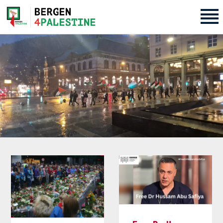
Home
Aktiviteter
Bli med på laget!
Om oss
Kontakt oss