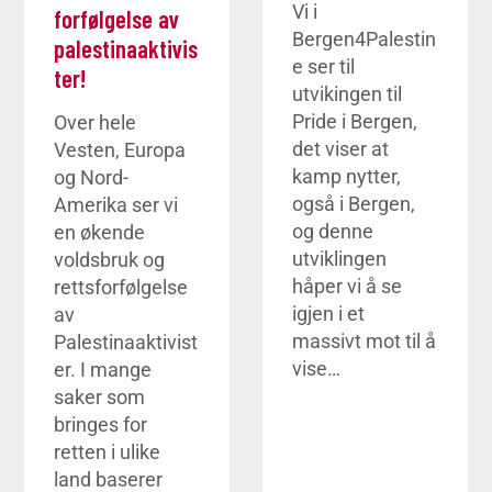
Vi i
forfølgelse av
Bergen4Palestin
palestinaaktivis
e ser til
ter!
utvikingen til
Pride i Bergen,
Over hele
det viser at
Vesten, Europa
kamp nytter,
og Nord-
også i Bergen,
Amerika ser vi
og denne
en økende
utviklingen
voldsbruk og
håper vi å se
rettsforfølgelse
igjen i et
av
massivt mot til å
Palestinaaktivist
vise…
er. I mange
saker som
bringes for
retten i ulike
land baserer