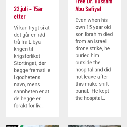
Free Dr. Hussam
22.juli – 15år
Abu Safiya!
etter
Even when his
own 15 year old
Vi kan trygt si at
son Ibrahim died
det går en rød
from an israeli
trå fra Libya
drone strike, he
krigen til
buried him
krigsforliket i
outside the
Stortinget, der
hospital and did
begge fremstille
not leave after
i godhetens
this make-shift
navn, mens
burial. He kept
sannheten er at
the hospital…
de begge er
forakt for liv…