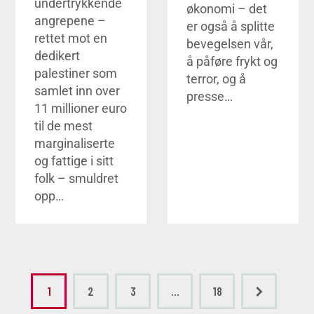
undertrykkende
økonomi – det
angrepene –
er også å splitte
rettet mot en
bevegelsen vår,
dedikert
å påføre frykt og
palestiner som
terror, og å
samlet inn over
presse…
11 millioner euro
til de mest
marginaliserte
og fattige i sitt
folk – smuldret
opp…
1
2
3
…
>
18