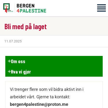
Bli med på laget
Home
Aktiviteter
11.07.2025
Bli med på laget!
Om oss
Om oss
Hva vi gjør
Kontakt oss
Vi trenger flere som vil bidra aktivt inn i
arbeidet vårt. Gjerne ta kontakt:
bergen4palestine@proton.me