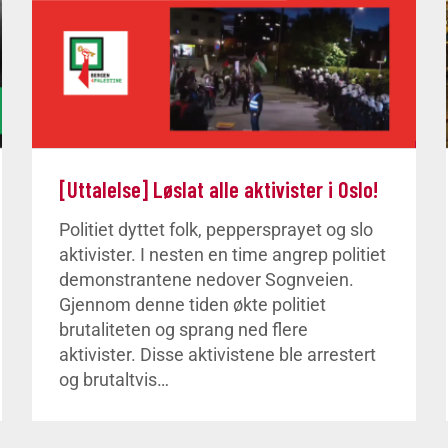
[Uttalelse] Løslat alle aktivister i Oslo!
Politiet dyttet folk, peppersprayet og slo
aktivister. I nesten en time angrep politiet
demonstrantene nedover Sognveien.
Gjennom denne tiden økte politiet
brutaliteten og sprang ned flere
aktivister. Disse aktivistene ble arrestert
og brutaltvis…