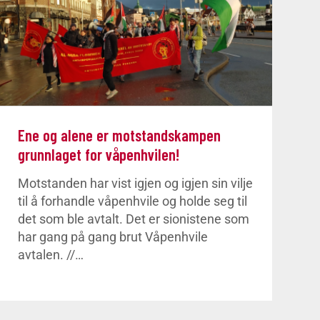
Ene og alene er motstandskampen
grunnlaget for våpenhvilen!
Motstanden har vist igjen og igjen sin vilje
til å forhandle våpenhvile og holde seg til
det som ble avtalt. Det er sionistene som
har gang på gang brut Våpenhvile
avtalen. //…