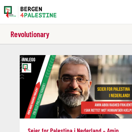
Home
Aktiviteter
Revolutionary
Bli med på laget!
Om oss
Kontakt oss
Seier for Palestina i Nederland – Amin