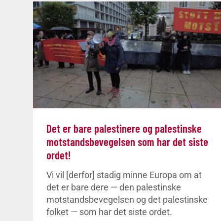
Det er bare palestinere og palestinske
motstandsbevegelsen som har det siste
ordet!
Vi vil [derfor] stadig minne Europa om at
det er bare dere — den palestinske
motstandsbevegelsen og det palestinske
folket — som har det siste ordet.