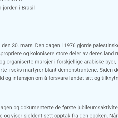
jorden i Brasil
 den 30. mars. Den dagen i 1976 gjorde palestinske
ropriere og kolonisere store deler av deres land ru
g organiserte marsjer i forskjellige arabiske byer, 
erte i seks martyrer blant demonstrantene. Siden 
 og intensjon om å forsvare landet sitt og tilknytni
agen og dokumenterte de første jubileumsaktivite
ne og viser sjeldent sett opptak fra den epoken. Nå