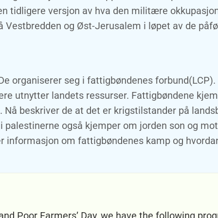
ar en tidligere versjon av hva den militære okkupa
 Vestbredden og Øst-Jerusalem i løpet av de påfø
 De organiserer seg i fattigbøndenes forbund(LCP). 
ere utnytter landets ressurser. Fattigbøndene kjem
. Nå beskriver de at det er krigstilstander på lan
di palestinerne også kjemper om jorden son og mot
mer informasjon om fattigbøndenes kamp og hvordan
 and Poor Farmers’ Day, we have the following pro