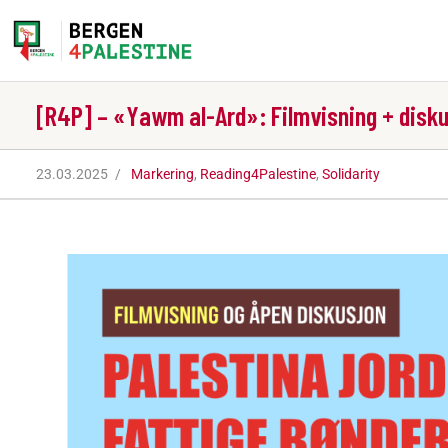
Home
Aktiviteter
[R4P] – «Yawm al-Ard»: Filmvisning + disk
Bli med på laget!
23.03.2025
Markering
,
Reading4Palestine
,
Solidarity
Om oss
Kontakt oss