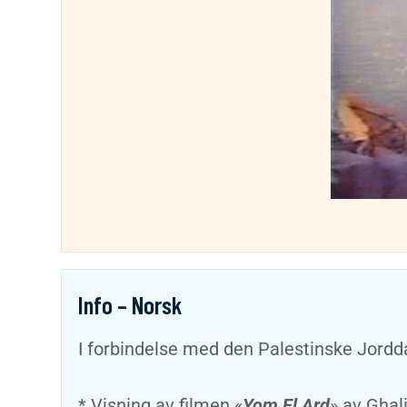
Info – Norsk
I forbindelse med den Palestinske Jordd
* Visning av filmen «
Yom El Ard
» av
Ghal