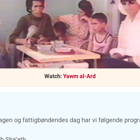
Watch:
Yawm al-Ard
agen og fattigbøndendes dag har vi følgende prog
ib Sha’ath