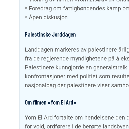
* Foredrag om fattigbøndendes kamp om 
* Åpen diskusjon
Palestinske Jorddagen
Landdagen markeres av palestinere årlig
fra de regjerende myndighetene på å eksp
Palestinere kunngjorde en generalstreik o
konfrontasjoner med politiet som result
nasjonaldag der palestinere viser samhold
Om filmen «Yom El Ard»
Yom El Ard fortalte om hendelsene den d
for vold, ordførere i de berørte landsbye