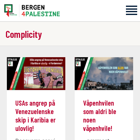
Complicity
Home
Aktiviteter
Bli med på laget!
Om oss
USAs angrep på
Våpenhvilen
Kontakt oss
Venezuelenske
som aldri ble
skip i Karibia er
noen
ulovlig!
våpenhvile!