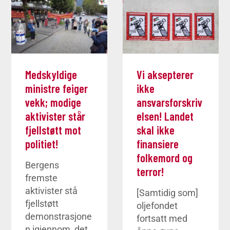
Medskyldige
Vi aksepterer
ministre feiger
ikke
vekk; modige
ansvarsforskriv
aktivister står
elsen! Landet
fjellstøtt mot
skal ikke
politiet!
finansiere
folkemord og
Bergens
terror!
fremste
aktivister stå
[Samtidig som]
fjellstøtt
oljefondet
demonstrasjone
fortsatt med
n igjennom, det