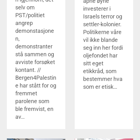
åpne øyne
selv om
investerer i
PST/politiet
Israels terror og
angrep
settler-kolonier.
demonstasjone
Politikerne våre
n,
vil ikke blande
demonstranter
seg inn her fordi
stå sammen og
oljefondet har
avviste forsøket
sitt eget
kontant. //
etikkråd, som
Bergen4Palestin
bestemmer hva
e har stått for og
som er etisk…
fremmet
parolene som
ble fremvist, en
av…