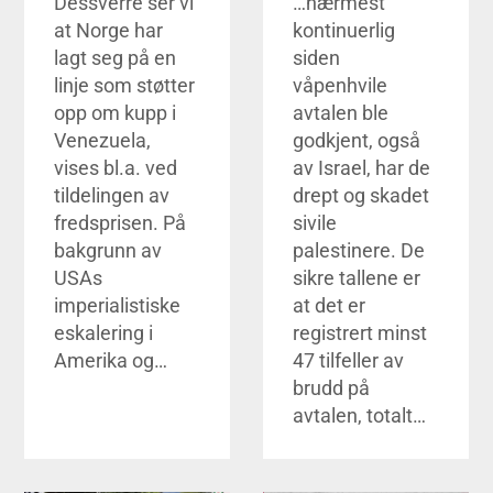
Dessverre ser vi
…nærmest
at Norge har
kontinuerlig
lagt seg på en
siden
linje som støtter
våpenhvile
opp om kupp i
avtalen ble
Venezuela,
godkjent, også
vises bl.a. ved
av Israel, har de
tildelingen av
drept og skadet
fredsprisen. På
sivile
bakgrunn av
palestinere. De
USAs
sikre tallene er
imperialistiske
at det er
eskalering i
registrert minst
Amerika og…
47 tilfeller av
brudd på
avtalen, totalt…