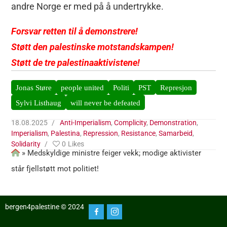
andre Norge er med på å undertrykke.
Forsvar retten til å demonstrere!
Støtt den palestinske motstandskampen!
Støtt de tre palestinaaktivistene!
Jonas Støre
people united
Politi
PST
Represjon
Sylvi Listhaug
will never be defeated
18.08.2025
Anti-Imperialism
,
Complicity
,
Demonstration
,
Imperialism
,
Palestina
,
Repression
,
Resistance
,
Samarbeid
,
Solidarity
0
Likes
»
Medskyldige ministre feiger vekk; modige aktivister
står fjellstøtt mot politiet!
bergen4palestine © 2024