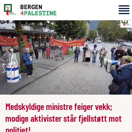
Home
Aktiviteter
Bli med på laget!
Om oss
Kontakt oss
Medskyldige ministre feiger vekk;
modige aktivister står fjellstøtt mot
politiet!