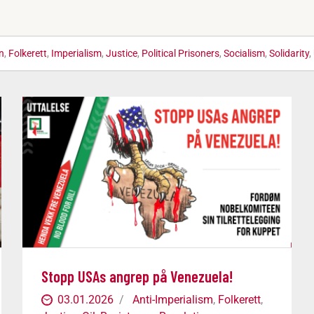
n
,
Folkerett
,
Imperialism
,
Justice
,
Political Prisoners
,
Socialism
,
Solidarity
,
Stopp USAs angrep på Venezuela!
03.01.2026
Anti-Imperialism
,
Folkerett
,