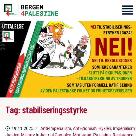
Home
Aktiviteter
Bli med på laget!
Om oss
Kontakt oss
Tag: stabiliseringsstyrke
19.11.2025
Anti-Imperialism
,
Anti-Zionism
,
Hykleri
,
Imperialism
,
Justice
,
Military Industrial Complex
,
Motstand
,
Palestina
,
Resistance
,