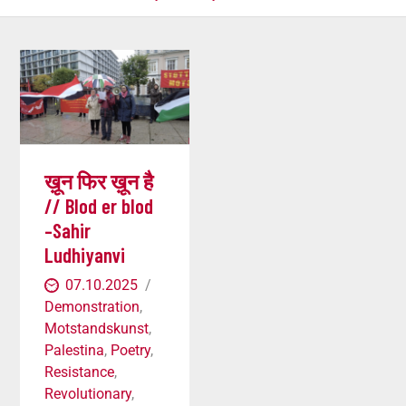
ख़ून फिर ख़ून है
// Blod er blod
–Sahir
Ludhiyanvi
07.10.2025
Demonstration
,
Motstandskunst
,
Palestina
,
Poetry
,
Resistance
,
Revolutionary
,