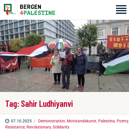
Home
Aktiviteter
Bli med på laget!
Om oss
Kontakt oss
Tag: Sahir Ludhiyanvi
07.10.2025
Demonstration
,
Motstandskunst
,
Palestina
,
Poetry
,
Resistance
,
Revolutionary
,
Solidarity