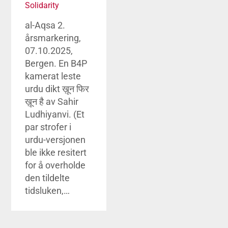
Solidarity
al-Aqsa 2.
årsmarkering,
07.10.2025,
Bergen. En B4P
kamerat leste
urdu dikt ख़ून फिर
ख़ून है av Sahir
Ludhiyanvi. (Et
par strofer i
urdu-versjonen
ble ikke resitert
for å overholde
den tildelte
tidsluken,…