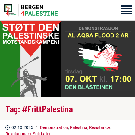
Home
Aktiviteter
Bli med på laget!
Om oss
Kontakt oss
Tag: #FrittPalestina
02.10.2025
Demonstration
,
Palestina
,
Resistance
,
Revolutionary
,
Solidarity