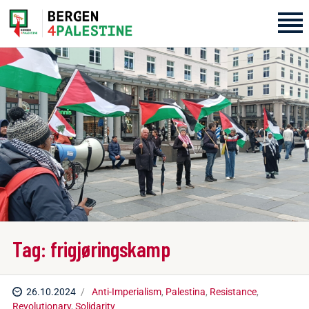
Home
Aktiviteter
Bli med på laget!
Om oss
Kontakt oss
Tag: frigjøringskamp
26.10.2024
Anti-Imperialism
,
Palestina
,
Resistance
,
Revolutionary
,
Solidarity