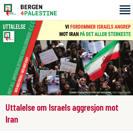
Home
Aktiviteter
Bli med på laget!
Om oss
Kontakt oss
Uttalelse om Israels aggresjon mot
Iran