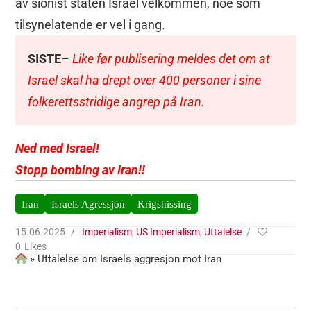
av sionist staten Israel velkommen, noe som
tilsynelatende er vel i gang.
SISTE
–
Like før publisering meldes det om at
Israel skal ha drept over 400 personer i sine
folkerettsstridige angrep på Iran.
Ned med Israel!
Stopp bombing av Iran!!
Iran
Israels Agressjon
Krigshissing
15.06.2025
Imperialism
,
US Imperialism
,
Uttalelse
0
Likes
»
Uttalelse om Israels aggresjon mot Iran