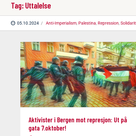
Tag: Uttalelse
05.10.2024
Anti-Imperialism
,
Palestina
,
Repression
,
Solidari
Aktivister i Bergen mot represjon: Ut på
gata 7.oktober!