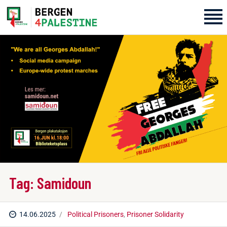
Home
Aktiviteter
Bli med på laget!
Om oss
Kontakt oss
Tag: Samidoun
14.06.2025
Political Prisoners
,
Prisoner Solidarity