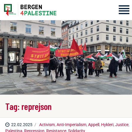
Home
Aktiviteter
Bli med på laget!
Om oss
Kontakt oss
Tag: reprejson
22.02.2025
Activism
,
Anti-Imperialism
,
Appell
,
Hykleri
,
Justice
,
Palestina
,
Repression
,
Resistance
,
Solidarity