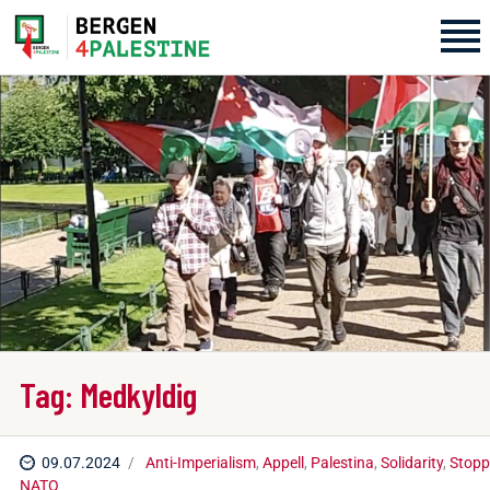
Home
Aktiviteter
Bli med på laget!
Om oss
Kontakt oss
Tag: Medkyldig
09.07.2024
Anti-Imperialism
,
Appell
,
Palestina
,
Solidarity
,
Stopp
NATO