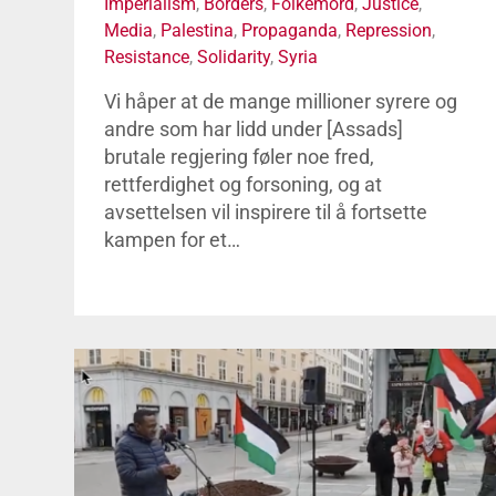
Imperialism
,
Borders
,
Folkemord
,
Justice
,
Media
,
Palestina
,
Propaganda
,
Repression
,
Resistance
,
Solidarity
,
Syria
Vi håper at de mange millioner syrere og
andre som har lidd under [Assads]
brutale regjering føler noe fred,
rettferdighet og forsoning, og at
avsettelsen vil inspirere til å fortsette
kampen for et…