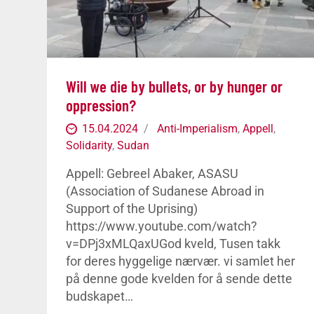
Will we die by bullets, or by hunger or
oppression?
15.04.2024
Anti-Imperialism
,
Appell
,
Solidarity
,
Sudan
Appell: Gebreel Abaker, ASASU
(Association of Sudanese Abroad in
Support of the Uprising)
https://www.youtube.com/watch?
v=DPj3xMLQaxUGod kveld, Tusen takk
for deres hyggelige nærvær. vi samlet her
på denne gode kvelden for å sende dette
budskapet…