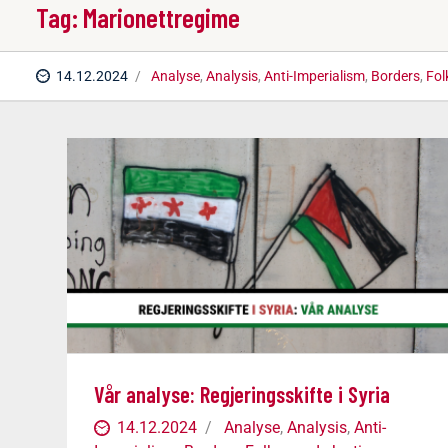
Tag: Marionettregime
14.12.2024
Analyse
,
Analysis
,
Anti-Imperialism
,
Borders
,
Fol
Vår analyse: Regjeringsskifte i Syria
14.12.2024
Analyse
,
Analysis
,
Anti-