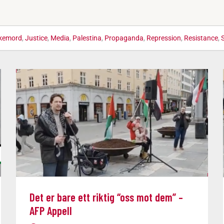
kemord
,
Justice
,
Media
,
Palestina
,
Propaganda
,
Repression
,
Resistance
,
S
Det er bare ett riktig “oss mot dem” –
AFP Appell