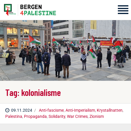
Home
Aktiviteter
Bli med på laget!
Om oss
Tag: kolonialisme
Kontakt oss
09.11.2024
Anti-fascisme
,
Anti-Imperialism
,
Krystallnatten
,
Palestina
,
Propaganda
,
Solidarity
,
War Crimes
,
Zionism