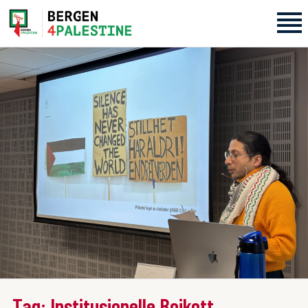
Home
Aktiviteter
Bli med på laget!
Om oss
Kontakt oss
Tag: Institusjonelle Boikott