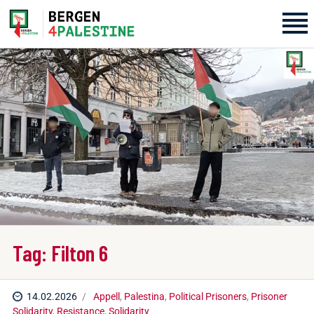
Home
Aktiviteter
Bli med på laget!
Om oss
Kontakt oss
Tag: Filton 6
14.02.2026
Appell
,
Palestina
,
Political Prisoners
,
Prisoner
Solidarity
,
Resistance
,
Solidarity