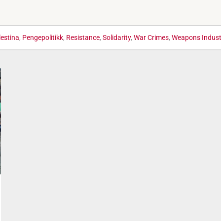
lestina
,
Pengepolitikk
,
Resistance
,
Solidarity
,
War Crimes
,
Weapons Indust