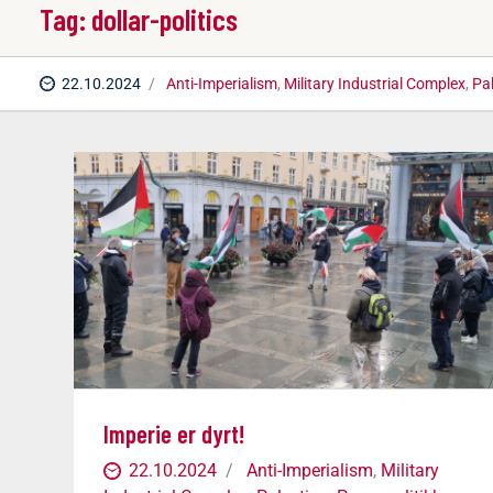
Tag: dollar-politics
22.10.2024
Anti-Imperialism
,
Military Industrial Complex
,
Pa
Imperie er dyrt!
22.10.2024
Anti-Imperialism
,
Military