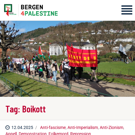
Home
Aktiviteter
Bli med på laget!
Om oss
Kontakt oss
Tag: Boikott
12.04.2025
Anti-fascisme
,
Anti-Imperialism
,
Anti-Zionism
,
Appell
,
Demonstration
,
Folkemord
,
Repression