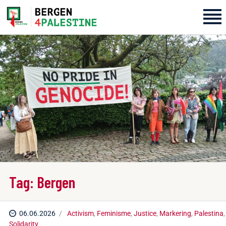
Home
Aktiviteter
Bli med på laget!
Om oss
Kontakt oss
Tag: Bergen
06.06.2026
Activism
,
Feminisme
,
Justice
,
Markering
,
Palestina
,
Solidarity