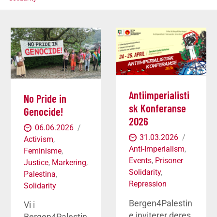
Antiimperialisti
No Pride in
sk Konferanse
Genocide!
2026
06.06.2026
31.03.2026
Activism
,
Anti-Imperialism
,
Feminisme
,
Events
,
Prisoner
Justice
,
Markering
,
Solidarity
,
Palestina
,
Repression
Solidarity
Bergen4Palestin
Vi i
e inviterer deres
Bergen4Palestin