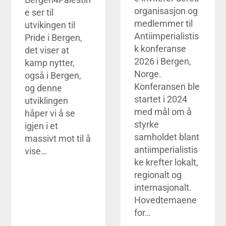
organisasjon og
e ser til
medlemmer til
utvikingen til
Antiimperialistis
Pride i Bergen,
k konferanse
det viser at
2026 i Bergen,
kamp nytter,
Norge.
også i Bergen,
Konferansen ble
og denne
startet i 2024
utviklingen
med mål om å
håper vi å se
styrke
igjen i et
samholdet blant
massivt mot til å
antiimperialistis
vise…
ke krefter lokalt,
regionalt og
internasjonalt.
Hovedtemaene
for…