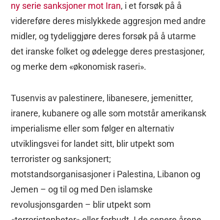
ny serie sanksjoner mot Iran
, i et forsøk på å
videreføre deres mislykkede aggresjon med andre
midler, og tydeliggjøre deres forsøk på å utarme
det iranske folket og ødelegge deres prestasjoner,
og merke dem «økonomisk raseri».
Tusenvis av palestinere, libanesere, jemenitter,
iranere, kubanere og alle som motstår amerikansk
imperialisme eller som følger en alternativ
utviklingsvei for landet sitt, blir utpekt som
terrorister og sanksjonert;
motstandsorganisasjoner i Palestina, Libanon og
Jemen – og til og med Den islamske
revolusjonsgarden – blir utpekt som
«terroristenheter» eller forbudt. I de senere årene