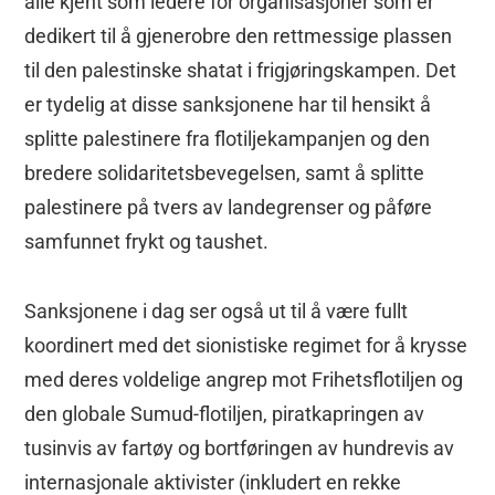
alle kjent som ledere for organisasjoner som er
dedikert til å gjenerobre den rettmessige plassen
til den palestinske shatat i frigjøringskampen. Det
er tydelig at disse sanksjonene har til hensikt å
splitte palestinere fra flotiljekampanjen og den
bredere solidaritetsbevegelsen, samt å splitte
palestinere på tvers av landegrenser og påføre
samfunnet frykt og taushet.
Sanksjonene i dag ser også ut til å være fullt
koordinert med det sionistiske regimet for å krysse
med deres voldelige angrep mot Frihetsflotiljen og
den globale Sumud-flotiljen, piratkapringen av
tusinvis av fartøy og bortføringen av hundrevis av
internasjonale aktivister (inkludert en rekke