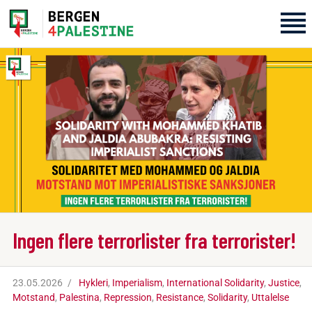
Home
Aktiviteter
Bli med på laget!
Om oss
Kontakt oss
Ingen flere terrorlister fra terrorister!
23.05.2026
Hykleri
,
Imperialism
,
International Solidarity
,
Justice
,
Motstand
,
Palestina
,
Repression
,
Resistance
,
Solidarity
,
Uttalelse