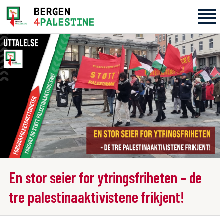
Home
Aktiviteter
Bli med på laget!
Om oss
Kontakt oss
En stor seier for ytringsfriheten – de
tre palestinaaktivistene frikjent!​