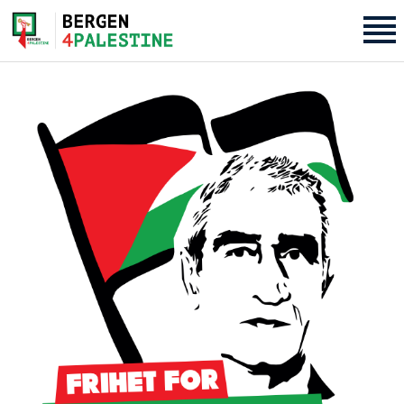
Home
Aktiviteter
Bli med på laget!
Om oss
Kontakt oss