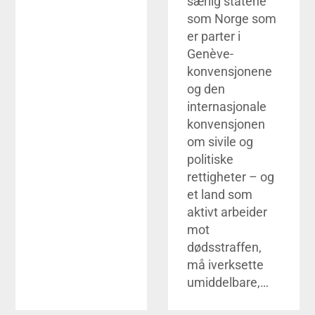
særlig statene
som Norge som
er parter i
Genève-
konvensjonene
og den
internasjonale
konvensjonen
om sivile og
politiske
rettigheter – og
et land som
aktivt arbeider
mot
dødsstraffen,
må iverksette
umiddelbare,…