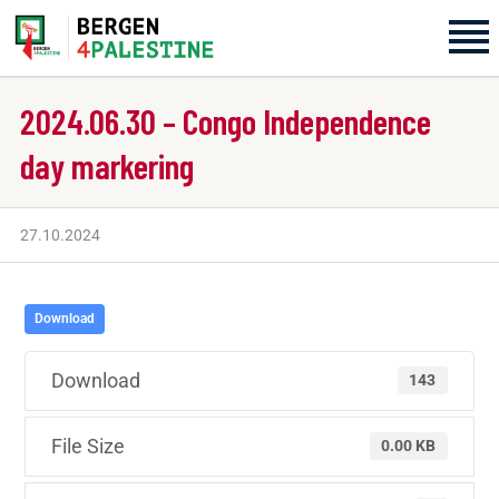
2024.06.30 – Congo Independence
Home
day markering
Aktiviteter
27.10.2024
Bli med på laget!
Om oss
Download
Kontakt oss
Download
143
File Size
0.00 KB