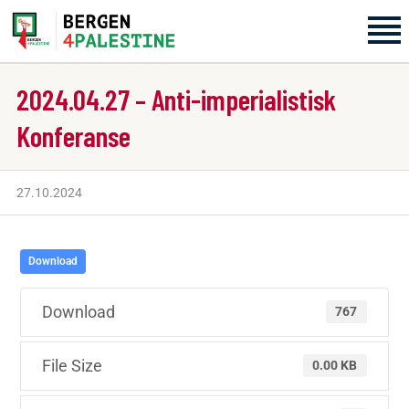
2024.04.27 – Anti-imperialistisk
Home
Konferanse
Aktiviteter
27.10.2024
Bli med på laget!
Om oss
Download
Kontakt oss
Download
767
File Size
0.00 KB